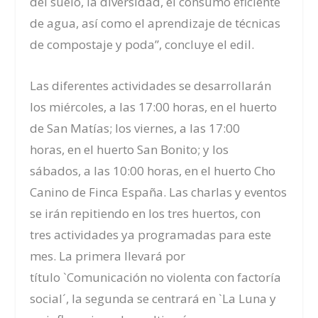
del suelo, la diversidad, el consumo eficiente
de agua, así como el aprendizaje de técnicas
de compostaje y poda”, concluye el edil.
Las diferentes actividades se desarrollarán
los miércoles
,
a las 17:00 horas
,
en el
h
uerto
de San Matías
;
los viernes
,
a las 17:00
horas
,
en el
h
uerto San Bonito
;
y los
sábados
,
a las 10:00 horas
,
en el
h
uerto Cho
Canino de Finca España. Las charlas y eventos
se irán repitiendo en los tres huertos
,
con
tres
actividades
ya programadas para
este
mes. La primera llevará por
título
`Comunicación no violenta con factoría
social´, la segunda
se centrará en
`La Luna y