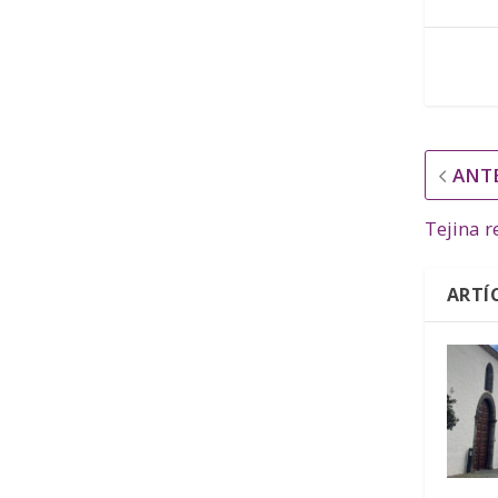
ANT
Tejina r
ARTÍ