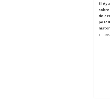
El Ay
sobre
de ac
pesad
histór
10 juni