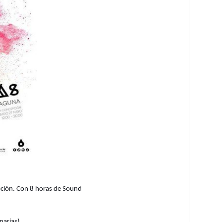
pción
. Con 8 horas de
Sound
narias).