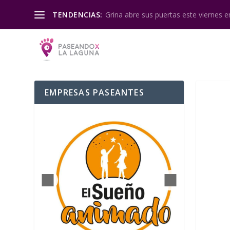
Grina abre sus puertas este viernes en
TENDENCIAS:
EMPRESAS PASEANTES