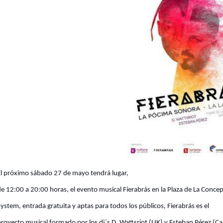
El próximo
sábado 27 de mayo
tendrá lugar,
de
12:00 a 20:00
horas, el evento musical
Fierabrás en la Plaza de La Conce
System
, entrada gratuita y aptas para todos los públicos, Fierabrás es el
royecto musical formado por los dj´s
D. Wattsrio
t (UK) y
Esteban Pérez
(Ca