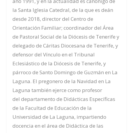
año 1991, y en la actualidad es c
anónigo
de
la Santa Iglesia Catedral, de
la que
es deán
desde 2018, d
irector del C
entro de
Orientación Familiar; c
oordinador del Área
de Pastoral Socia
l de la Diócesis de Tenerife y
d
elegado d
e Cáritas Diocesana de Tenerife, y
d
efensor del Vínculo en el Tribunal
Eclesiástic
o de la Diócesis de Tenerife, y
p
árroco de Santo Domingo de Guzmán en La
Laguna
. El pregonero de la Navidad en La
Laguna también ejerce como p
rofesor
del
d
epartamento de Didácticas Específicas
de la Facultad de Educación de la
Universidad de La Laguna, impartiendo
docencia en el área de Didáctica de las