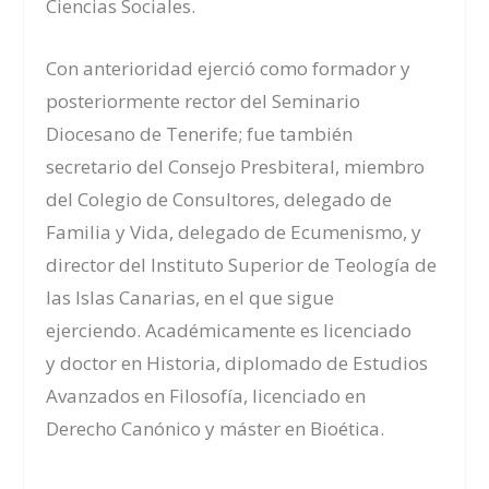
Ciencias Sociales
.
Con anterioridad ejerció como
formador
y
posteriormente rector
del Seminario
Diocesano de Ten
erife; fue también
s
ecre
tario del Consejo Presbiteral, m
iemb
ro
del Colegio de Consultores, delegado de
Familia y Vida, d
elega
do de Ecumenismo, y
d
irector del Instituto Superior de Teología de
las Islas C
anarias, en el que sigue
ejerciendo
.
Académicamente
es
l
icenciado
y
d
octor en Historia,
d
iplomado de Estudios
Avanzados en Filosofía,
l
icenciado en
Derecho
Canónico y máster en Bioética.