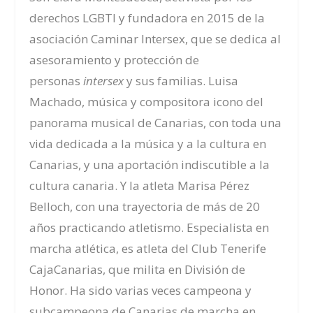
derechos LGBTI y fundadora
en 2015
de
la
asociación Caminar Intersex,
que se dedica al
asesoramiento y protección de
personas
intersex
y sus familias.
Luisa
Machado,
música y compositora icono del
panorama musical de Canarias
, con t
oda una
vida dedicada a la mú
sica y a la cultura en
Canarias, y una aportación indiscutible a la
cultura canaria. Y la atleta
Marisa Pérez
Belloch
, con una trayectoria de
más de 20
años practicando atletismo. Especialista en
marcha atlética, e
s atleta del Club Tenerife
CajaCanarias, que milita en División de
H
onor. Ha sido varias veces campeona y
subcampeona de Canari
as de marcha en