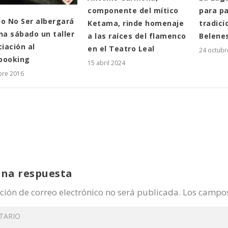
componente del mítico
para pa
 o No Ser albergará
Ketama, rinde homenaje
tradici
a sábado un taller
a las raíces del flamenco
Belene
ciación al
en el Teatro Leal
24 octubr
booking
15 abril 2024
bre 2016
una respuesta
ción de correo electrónico no será publicada.
Los campos