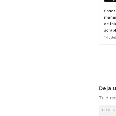
Coser
mañan
de ini
scrap
14 octu
Deja 
Tu direc