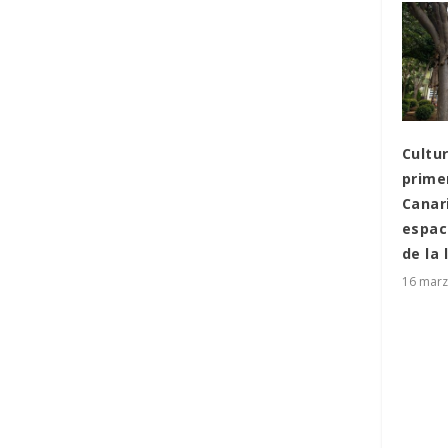
Cultu
prime
Canar
espac
de la 
16 marz