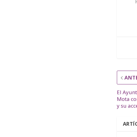
ANT
El Ayun
Mota con
y su acc
ARTÍ