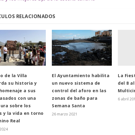
CULOS RELACIONADOS
La Fies
 de la Villa
El Ayuntamiento habilita
del 8 a
da su historia y
un nuevo sistema de
Multici
 homenaje a sus
control del aforo en las
asados con una
zonas de baño para
6 abril 20
tura sobre los
Semana Santa
s y la vida en torno
26 marzo 2021
mino Real
 2024