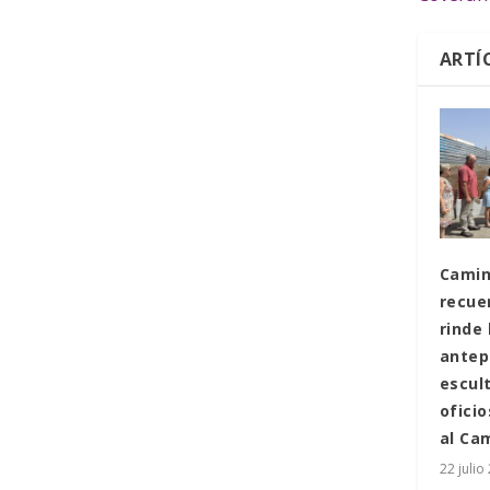
ARTÍ
Camino
recuer
rinde
antep
escul
oficio
al Ca
22 julio