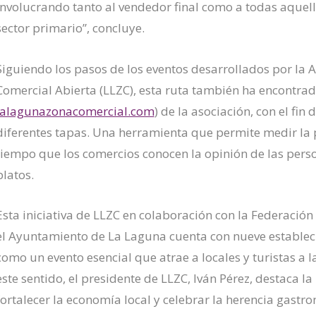
involucrando tanto al vendedor final como a todas aquel
sector primario”, concluye.
Siguiendo los pasos de los eventos desarrollados por la
Comercial Abierta (LLZC), esta ruta también ha encontrad
lalagunazonacomercial.com
) de la asociación, con el fin
diferentes tapas. Una herramienta que permite medir la p
tiempo que los comercios conocen la opinión de las per
platos.
Esta iniciativa de LLZC en colaboración con la Federació
el Ayuntamiento de La Laguna cuenta con nueve estableci
como un evento esencial que atrae a locales y turistas a
este sentido, el presidente de LLZC, Iván Pérez, destaca la
fortalecer la economía local y celebrar la herencia gastr