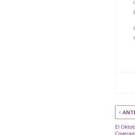
ANT
El Oktob
Coverama