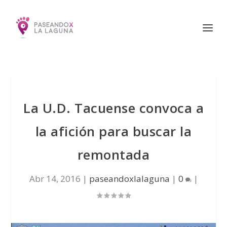
La U.D. Tacuense convoca a
la afición para buscar la
remontada
Abr 14, 2016
|
paseandoxlalaguna
|
0
|