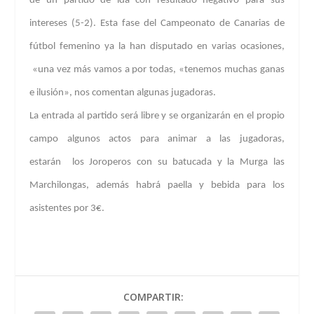
de un partido de ida con resultado negativo para sus
intereses (5-2). Esta fase del Campeonato de Canarias de
fútbol femenino ya la han disputado en varias ocasiones,
«una vez más vamos a por todas, «tenemos muchas ganas
e ilusión», nos comentan algunas jugadoras.
La entrada al partido será libre y se organizarán en el propio
campo algunos actos para animar a las jugadoras,
estarán
los Joroperos con su batucada y la Murga las
Marchilongas, además habrá paella y bebida para los
asistentes por 3€.
COMPARTIR: