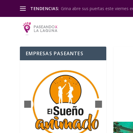
Grina abre sus puertas este viernes en
TENDENCIAS:
EMPRESAS PASEANTES