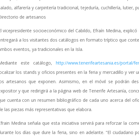
alado, alfarería y carpintería tradicional, tejeduría, cuchillería, lutier
Directorio de artesanos
El vicepresidente socioeconómico del Cabildo, Efraín Medina, explicó 
entregará a los visitantes dos catálogos en formato tríptico que con
mbos eventos, ya tradicionales en la Isla.
Mediante este catálogo,
http://www.tenerifeartesania.es/portal/fe
localizar los stands y oficios presentes en la feria y mercadillo y ve
los artesanos que exponen. Asimismo, en el móvil se podrán d
expositor y que redirigirá a la página web de Tenerife Artesanía, conc
que cuenta con un resumen bibliográfico de cada uno acerca del ofic
de las piezas más representativas que elabora.
Efrain Medina señala que esta iniciativa servirá para reforzar la com
durante los días que dure la feria, sino en adelante. “El ciudadano