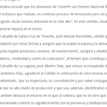
Medina recordó que los artesanos de Tenerife son Premio Nacional de
el esfuerzo que realizan, en continuo proceso de innovación pero sin p
logrado situar nuestra artesanía en lo más alto”. En este sentido, re
enerar riqueza en el sector.
El alcalde de Santa Cruz de Tenerife, José Manuel Bermúdez, señaló q
tradición por estas fechas y aseguró que la ciudad la espera y la de
gusta regalar productos canarios, de nuestra tierra”, aseguró y añadi
alento, creatividad y cariño en cada pieza”, al tiempo que contribuye 
El alcalde de La Laguna, José Alberto Díaz, que estuvo acompañado de
andelaria Díaz, agradeció al Cabildo la celebración de esta novena edi
delantado, “por su trayectoria, su consolidación y por saber conjugar 
de dar un alto nivelo de producción y que sea, además, identificativo d
También destacó el entorno en el que se celebra, que no es otro que e
Humanidad y reiteró su agradecimiento por la presencia y predisposici