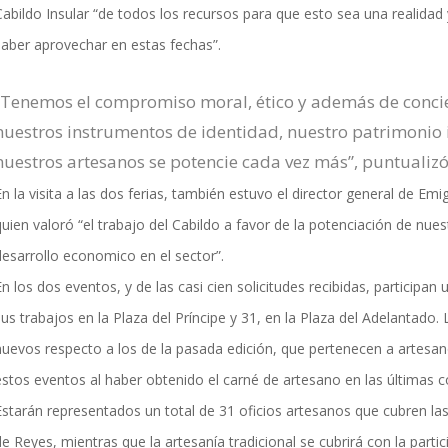
Cabildo Insular “de todos los recursos para que esto sea una realida
saber aprovechar en estas fechas”.
“Tenemos el compromiso moral, ético y además de conci
nuestros instrumentos de identidad, nuestro patrimonio i
nuestros artesanos se potencie cada vez más”, puntualizó
n la visita a las dos ferias, también estuvo el director general de Em
uien valoró “el trabajo del Cabildo a favor de la potenciación de nues
desarrollo economico en el sector”.
n los dos eventos, y de las casi cien solicitudes recibidas, participa
us trabajos en la Plaza del Príncipe y 31, en la Plaza del Adelantado.
nuevos respecto a los de la pasada edición, que pertenecen a artesan
estos eventos al haber obtenido el carné de artesano en las últimas c
Estarán representados un total de 31 oficios artesanos que cubren la
de Reyes, mientras que la artesanía tradicional se cubrirá con la part