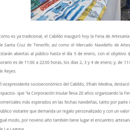
Como es ya tradicional, el Cabildo inauguró hoy la Feria de Artesanía
de Santa Cruz de Tenerife; así como el Mercado Navideño de Artesa
Estarán abiertas al público hasta el día 5 de enero, con el objetivo d
horario es de 11:00 a 22:00 horas, los días 2, 3 y 4 de enero; y, de 1
de Reyes.
El vicepresidente socioeconómico del Cabildo, Efraín Medina, destacó 
espacios- que “la Corporación insular lleva 20 años organizando la Fe
comerciales más esperados en las fechas navideñas, tanto por parte 
público visitante que demanda un regalo personalizado y con un valor
igual modo, por noveno año también tiene lugar el encuentro artesan
de La Laguna.