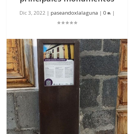
Dic 3, 2022
|
paseandoxlalaguna
|
0
|