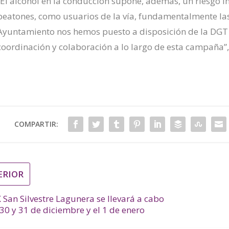
“El alcohol
en la conducción
supone,
además
, un riesgo
i
peatones, como usuarios de la vía, fundamentalmente la
Ayuntamiento nos hemos puesto a disposición de la DG
coordinación y colaboración a lo largo de esta campaña
”
COMPARTIR:
ERIOR
 San Silvestre Lagunera se llevará a cabo
 30 y 31 de diciembre y el 1 de enero