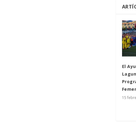
ARTÍ
El Ay
Lagun
Progr
Femen
15 febr