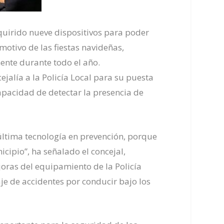
quirido nueve d
ispositivos para poder
otivo de las fiestas navideñas,
mente
durante todo el año.
cejalía
a la Policía Local para su puesta
 capacidad de
detecta
r
la presencia de
última tecnología en prevención, porque
nicipio
”, ha señalado el concejal,
oras del equipamiento de la Policía
aje
de
accidentes por conducir bajo los