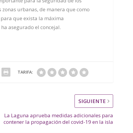
mportante
para la seguridad de l
os
s zonas urbanas
, de manera que
como
T para
que exista la máxima
, ha asegurado el concejal.
TARIFA:
SIGUIENTE
La Laguna aprueba medidas adicionales para
contener la propagación del covid-19 en la isla