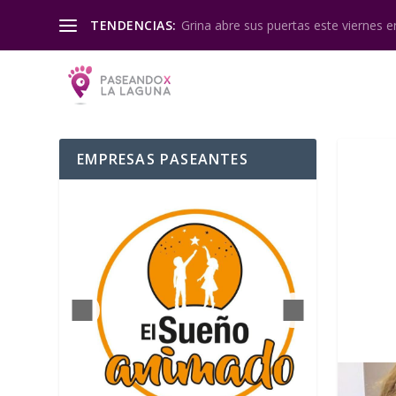
Grina abre sus puertas este viernes en
TENDENCIAS:
EMPRESAS PASEANTES