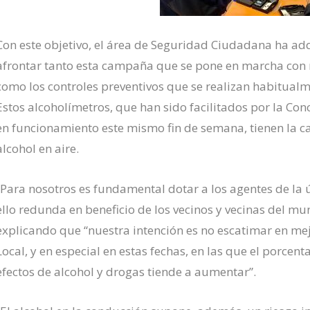
Con este objetivo,
el área de Seguridad Ciudadana ha ad
afrontar
tanto
esta campaña
que se pone en marcha con m
como
los controles preventivos que se realizan
habitual
Estos
alcoholímetros, que han sido facilitados por la Con
en funcionamiento
este mismo
fin de semana
, tienen la
alcohol en aire.
“Para nosotros es fundamental dotar a los agentes de la 
e
ll
o
redunda en beneficio de
los vecinos y vecinas del mu
explicando que “nuestra intención es no escatimar en mej
Local, y en especial
en estas fechas
, en las que
el porcent
efectos de alcohol y drogas
tiende a
aumenta
r”.