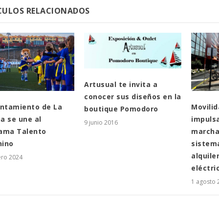
CULOS RELACIONADOS
Artusual te invita a
conocer sus diseños en la
untamiento de La
Movilid
boutique Pomodoro
a se une al
impulsa
9 junio 2016
ama Talento
marcha
ino
sistema
alquile
ero 2024
eléctri
1 agosto 