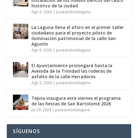
instalación de los nuevos bancos del casco
histórico de la ciudad
Ago 6, 2026
|
paseandoxlalaguna
La Laguna llena el aforo en el primer taller
ciudadano para el proyecto piloto de
iluminación patrimonial de la calle San
Agustín
Ago 5, 2026
|
paseandoxlalaguna
El Ayuntamiento prolongará hasta la
Avenida de la Trinidad las roderas de
asfalto de la calle Herradores
Ago 2, 2026
|
paseandoxlalaguna
Tejina inaugura este viernes el programa
de las fiestas de San Bartolomé 2026
Jul 29, 2026
|
paseandoxlalaguna
SÍGUENOS