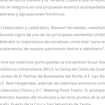
ello se integrará en una propuesta escénica acompañada 
teatrales y agrupaciones folclóricas.
El historiador y catedrático, Manuel Hernández, manifes
durante siglos de uno de los principales elementos simból
defendió la importancia de iniciativas como esta “para re
fundamental de nuestro patrimonio festivo e identitario”.
Entre los colectivos participantes se encuentran Scout A
Folklórica Universitaria (AFU), la Danza de Cintas de Gua
Libreas de El Palmar de Buenavista del Norte, A.F. San Bo
A.F. Real Hespérides, además de colectivos escénicos co
Cabezudos Chano y A.C. Meeting Point Teatro. El acompa
distintas bandas del municipio y de otros puntos de la is
Arafo, Puerto de la Cruz y San Sebastián de Tejina.