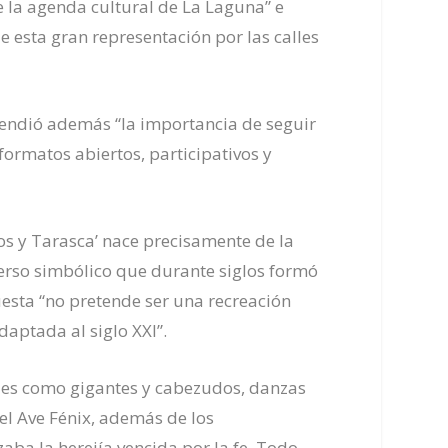
 la agenda cultural de La Laguna” e
de esta gran representación por las calles
fendió además “la importancia de seguir
formatos abiertos, participativos y
los y Tarasca’ nace precisamente de la
rso simbólico que durante siglos formó
esta “no pretende ser una recreación
daptada al siglo XXI”.
ales como gigantes y cabezudos, danzas
 el Ave Fénix, además de los
zaba la herejía vencida por la fe. Todo