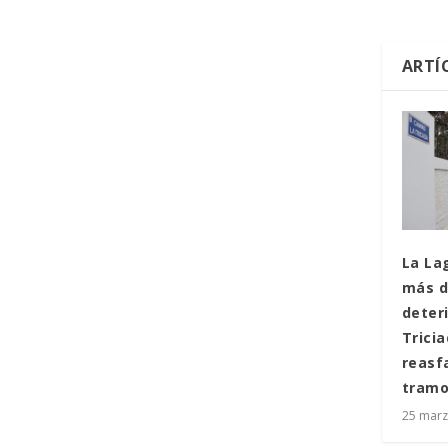
ARTÍ
La La
más d
deter
Tricia
reasf
tram
25 marz