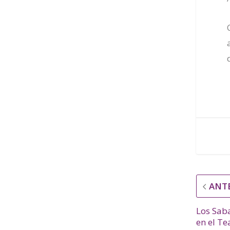
ANT
Los Saba
en el Te