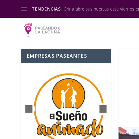
Grina abre sus puertas este viernes en
TENDENCIAS:
EMPRESAS PASEANTES