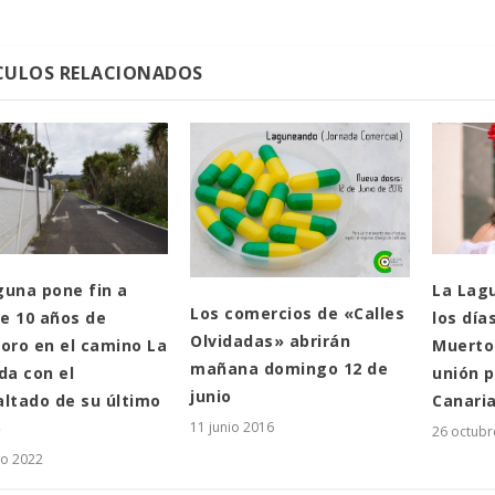
CULOS RELACIONADOS
guna pone fin a
La Lag
Los comercios de «Calles
e 10 años de
los día
Olvidadas» abrirán
ioro en el camino La
Muerto
mañana domingo 12 de
da con el
unión p
junio
altado de su último
Canari
o
11 junio 2016
26 octubr
o 2022