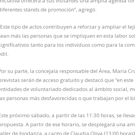
iniciativa ofrecerá a sus visitantes una amplia agenda fo
diferentes stands de promoción”, agregó.
“Este tipo de actos contribuyen a reforzar y ampliar el tej
sean más las personas que se impliquen en esta labor sol
significativos tanto para los individuos como para la co
edil.
Por su parte, la concejala responsable del Área, María Cr
previstas serán de acceso gratuito y destacó que “en est
entidades de voluntariado dedicados al ámbito social, m
las personas más desfavorecidas o que trabajan por el bi
Este próximo sábado, a partir de las 11:30 horas, se lleva
propuesta. A partir de ese horario, se desplegará una am
taller de biodanza, a cargo de Claudia Oliva (13:00 horas)