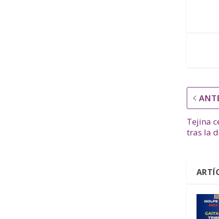
ANT
Tejina c
tras la 
ARTÍ