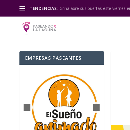
Grina abre sus puertas este viernes en
TENDENCIAS:
EMPRESAS PASEANTES