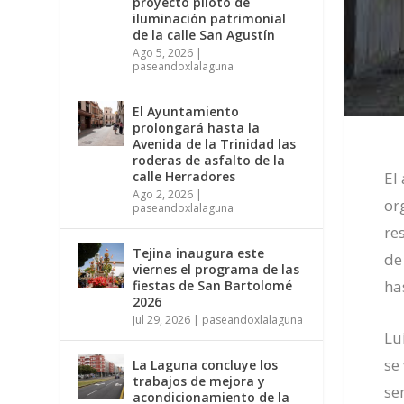
proyecto piloto de
iluminación patrimonial
de la calle San Agustín
Ago 5, 2026
|
paseandoxlalaguna
El Ayuntamiento
prolongará hasta la
Avenida de la Trinidad las
roderas de asfalto de la
El
calle Herradores
Ago 2, 2026
|
or
paseandoxlalaguna
re
Tejina inaugura este
de
viernes el programa de las
ha
fiestas de San Bartolomé
2026
Jul 29, 2026
|
paseandoxlalaguna
Lu
se
La Laguna concluye los
trabajos de mejora y
se
acondicionamiento de la