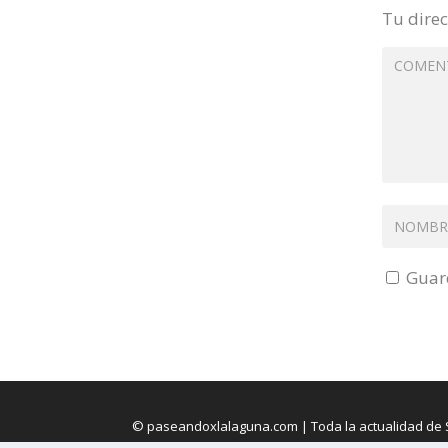
Tu direc
Guard
© paseandoxlalaguna.com | Toda la actualidad de 