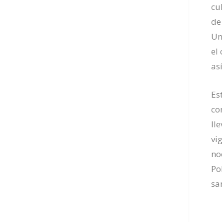
cu
de
Un
el
as
Es
co
ll
vi
no
Po
sa