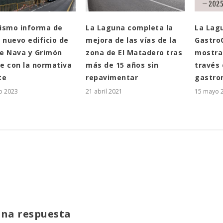
ismo informa de
La Laguna completa la
La Lag
 nuevo edificio de
mejora de las vías de la
Gastro
lle Nava y Grimón
zona de El Matadero tras
mostrar
e con la normativa
más de 15 años sin
través 
te
repavimentar
gastro
o 2023
21 abril 2021
15 mayo 
una respuesta