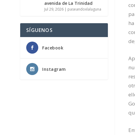
avenida de La Trinidad
co
Jul 29, 2026
|
paseandoxlalaguna
pa
ha
SÍGUENOS
co
de
Facebook
Ap
nu
Instagram
re
ot
el
Go
q
En