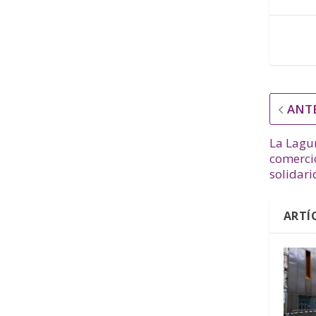
ANT
La Lagun
comerci
solidar
ARTÍ