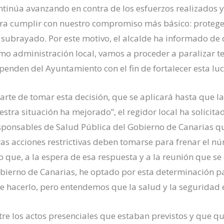
ntinúa avanzando en contra de los esfuerzos realizados 
ra cumplir con nuestro compromiso más básico: proteger 
 subrayado. Por este motivo, el alcalde ha informado de
mo administración local, vamos a proceder a paralizar 
penden del Ayuntamiento con el fin de fortalecer esta luc
arte de tomar esta decisión, que se aplicará hasta que l
estra situación ha mejorado”, el regidor local ha solicit
sponsables de Salud Pública del Gobierno de Canarias
qu
ras
acciones
restrictivas
deben
tomarse para
frenar
el
nú
lo
que
, a la espera de
esa respuesta y a la reunión que se
bierno
de Canarias
, he
optado por esta determinación
p
ue
hacerlo
, pero entendemos que la salu
d y la seguridad 
tre
los actos presenciales que estaban previstos y que q