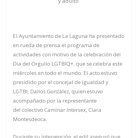
y adulto
El Ayuntamiento
de La Laguna ha presentado
en rueda de prensa el programa de
a
ctividades
con motivo de la celebración del
Día del Orgullo LGTBIQ+
, que se celebra este
miércoles en todo el mundo
. El acto estuvo
presidido por el concejal de Igualdad y
LG
T
BI
,
Dailos González, quien estuvo
acompañado por
la
representante
de
l
colectivo Caminar Intersex
, Clara
Montesdeoca.
Durante su intervención, el edil aseguró que