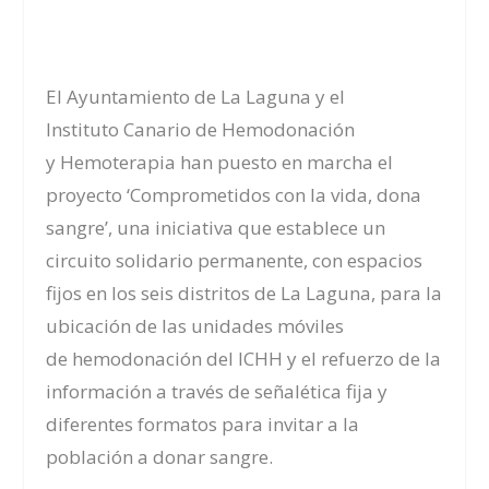
El Ay
untamiento de La Laguna y el
I
nstituto
C
anario de
H
emodonación
y
H
emoterapia
han puesto
en marcha
e
l
proyecto ‘Comprometidos con la vida, dona
sangre’,
una iniciativa que establece
un
circuito solidario permanente, con espacios
fijos en los seis distritos de La Laguna
,
para
la
ubicación de
las unidades móviles
de
h
emodonación del ICHH y el refuerzo de la
información a través de señalética fija y
diferentes formatos para invitar a la
población a donar sangre.